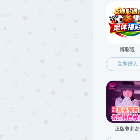
党群工作
党建工作
a片漫画 设置
通知公告
党建动态
学习园地
教工之家
a片漫画 设置
小家建设
规章制度
a片漫画 科研类
运动竞赛类
体质测评类
场馆管理类
综合类
青少年体育俱乐部